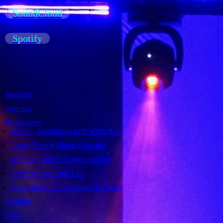
SoundCloud
Spotify
Startseite
über uns
Programme
Winter - Haselmaus trifft Winterfee
Lustig Traurig Mutig Schaurig
Wenn die Ohren Augen machen
Feuer Wasser Erde Luft
Von großen und von kleinen Tieren
Termine
CDs