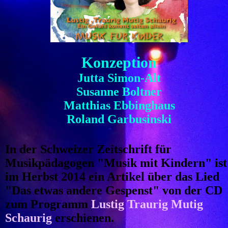
Konzeption
Jutta Simon-Alt
Susanne Boltner
Matthias Ebbinghaus
Roland Garbusinski
In der Schweizer Zeitschrift für
Musikpädagogen "Musik mit Kindern" ist
im Herbst 2014 ein Artikel über das Lied
"Das etwas andere Gespenst" von der CD
zum Programm
Lustig Traurig Mutig
Schaurig
erschienen.