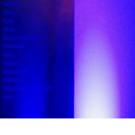
CD-Shop
Video
Radio
Presse
Buchungsanfrage
Downloads
Links
Kontakt
dies und das
Gästebuch
Impressum & Datenschutz
intern