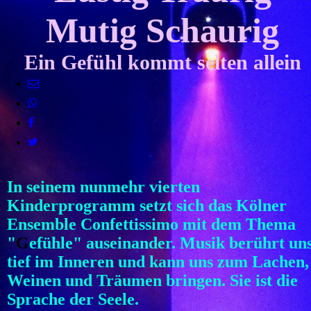
Mutig Schaurig
Ein Gefühl kommt selten allein
In seinem nunmehr vierten
Kinderprogramm setzt sich das Kölner
Ensemble Confettissimo mit dem Thema
"
G
efühle" auseinander. Musik berührt un
tief im Inneren und kann uns zum Lachen,
Weinen und Träumen bringen. Sie ist die
Sprache der Seele.