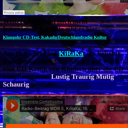
Weitere Infos und noch mehr
Interviewausschnitte gibt es hier:
Klangohr CD-Test, Kakadu/Deutschlandradio Kultur
Am 16.07.2014 hat
KiRaKa
, die beliebte
Rundfunksendung für Kinder auf
WDR 5,
eine CD-Kritik von Kindern über die CD
zum Programm
Lustig Traurig Mutig
Schaurig
gesendet: