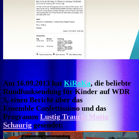
Am 16.09.2013 hat
KiRaKa
, die beliebte
Rundfunksendung für Kinder auf WDR
5,
einen Bericht über das
Ensemble Confettissimo und das
Programm
Lustig Traurig Mutig
Schaurig
gesendet: