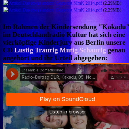
Artikel Das etwas andere Gespenst MmK 2014.pdf
(2.29MB)
Artikel Das etwas andere Gespenst MmK 2014.pdf
(2.29MB)
Im Rahmen der Kindersendung "Kakadu
im Deutschlandradio Kultur hat sich eine
vierköpfige Kinderjury aus Berlin unsere
CD
Lustig Traurig Mutig Schaurig
genau
angehört und ihr Urteil abgegeben: