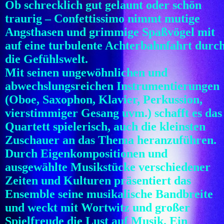
Ob schrecklich gut gelaunt oder schön
traurig – Confettissimo nimmt mutige
Angsthasen und grimmige Spaßvögel mit
auf eine turbulente Achterbahnfahrt durc
die Gefühlswelt.
Mit seinen ungewöhnlichen und
abwechslungsreichen Instrumentierungen
(Oboe, Saxophon, Klavier, Perkussion,
vierstimmiger Gesang uvm.) schafft es das
Quartett spielerisch, auch die kleinsten
Zuschauer an das Thema heranzuführen.
Durch Eigenkompositionen und
ausgewählte Musikstücke verschiedener
Zeiten und Kulturen präsentiert das
Ensemble seine musikalische Bandbreite
und weckt mit Wortwitz und großer
Spielfreude die Lust auf Musik. Ein